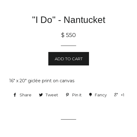
"I Do" - Nantucket
$ 550
ADD TO CART
16" x 20"
gicl
é
e
print on canvas
Share
Tweet
Pin it
Fancy
+1